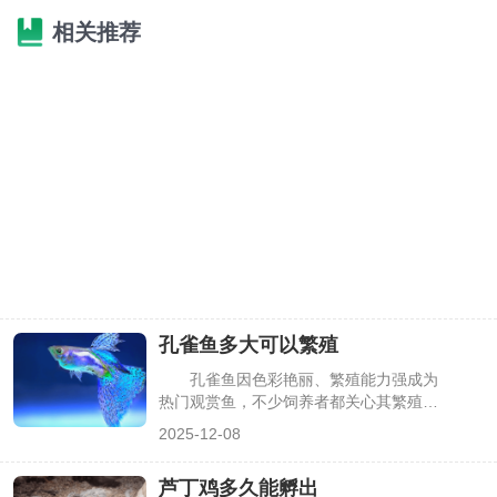
相关推荐
孔雀鱼多大可以繁殖
孔雀鱼因色彩艳丽、繁殖能力强成为
热门观赏鱼，不少饲养者都关心其繁殖起
始年龄。掌握孔雀鱼的适宜繁殖大小，既
2025-12-08
能避免过早繁殖损害鱼体健康，也能提高
繁殖成功率。下面详细说明孔雀鱼的繁殖
芦丁鸡多久能孵出
年龄、影响因素及相关注意事项，帮大家