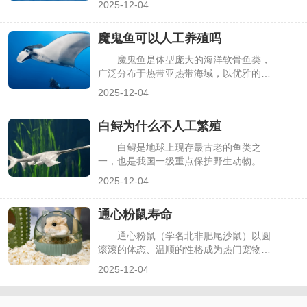
2025-12-04
养殖技术的发展，“鲨鱼是否能人工养
殖”成为热门疑问。答案是部分鲨鱼可人
魔鬼鱼可以人工养殖吗
工养殖，但并非所有品种都能实现，且养
殖场景、技术难度因品种而异，核心取决
魔鬼鱼是体型庞大的海洋软骨鱼类，
于体型、习性及养殖目的，下面详细解析
广泛分布于热带亚热带海域，以优雅的游
相关要点。
姿和温顺的性格闻名。随着海洋生态保护
2025-12-04
关注度提升，很多人疑问：魔鬼鱼能否像
常规鱼类一样人工养殖？答案是可以人工
白鲟为什么不人工繁殖
养殖，但仅局限于科研或科普展示，且难
度极大、成本极高，无法实现规模化养
白鲟是地球上现存最古老的鱼类之
殖，核心受其生理特性与环境需求限制，
一，也是我国一级重点保护野生动物。然
下面详细解析相关要点。
而，由于栖息地破坏、过度捕捞等因素，
2025-12-04
白鲟野生种群急剧衰退，2022年被正式宣
布灭绝。很多人不解：为何不通过人工繁
通心粉鼠寿命
殖技术挽救这一物种？实际上，白鲟的人
工繁殖面临着生物特性、技术条件等多重
通心粉鼠（学名北非肥尾沙鼠）以圆
难以突破的障碍，下面详细解析相关要
滚滚的体态、温顺的性格成为热门宠物，
点。
不少饲养者在入手前都会关注其寿命长
2025-12-04
短。它的寿命并非固定数值，核心受物种
特性、饲养条件等因素影响，差异可达2-
3年。了解其寿命范围及影响因素，能帮