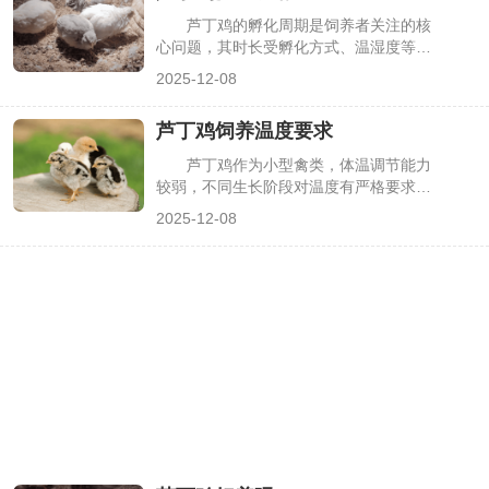
科学开展繁殖养护。
芦丁鸡的孵化周期是饲养者关注的核
心问题，其时长受孵化方式、温湿度等因
素影响，直接关系到孵化成功率。无论是
2025-12-08
自然孵化还是人工孵化，掌握准确的周期
及关键调控要点，能帮助饲养者做好准
芦丁鸡饲养温度要求
备、规避风险。下面详细解析芦丁鸡的孵
化周期、影响因素及实操注意事项。
芦丁鸡作为小型禽类，体温调节能力
较弱，不同生长阶段对温度有严格要求。
温度过高易导致脱水、应激，过低则引发
2025-12-08
扎堆死亡、生长迟缓，甚至影响成年鸡产
蛋。掌握科学的温度调控方法，是养好芦
丁鸡的基础，下面详细解析各阶段温度标
准、控温技巧及注意事项。