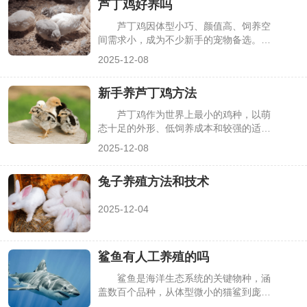
芦丁鸡好养吗
芦丁鸡因体型小巧、颜值高、饲养空
间需求小，成为不少新手的宠物备选。但
很多人在入手前都会纠结：芦丁鸡到底好
2025-12-08
养吗？其实它属于“入门易、精通不难”的
宠物，只要掌握核心养护要点，新手也能
新手养芦丁鸡方法
顺利养活，不过其对温湿度、饮食的细节
要求不能忽视，下面从正反两方面详细解
芦丁鸡作为世界上最小的鸡种，以萌
析。
态十足的外形、低饲养成本和较强的适应
性，成为新手宠物饲养的热门选择。但不
2025-12-08
少新手因缺乏针对性技巧，易出现雏鸡夭
折、成鸡应激等问题。本文从笼舍、饮
兔子养殖方法和技术
食、温湿度等核心维度，分享新手能快速
上手的饲养方法，助力轻松养好芦丁鸡。
2025-12-04
鲨鱼有人工养殖的吗
鲨鱼是海洋生态系统的关键物种，涵
盖数百个品种，从体型微小的猫鲨到庞大
的大白鲨差异极大。随着海洋保护与水产