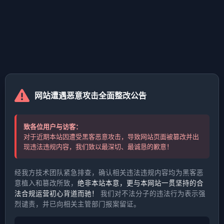
网站遭遇恶意攻击全面整改公告
致各位用户与访客：
对于近期本站因遭受黑客恶意攻击，导致网站页面被篡改并出
现违法违规内容，我们致以最深切、最诚恳的歉意！
经我方技术团队紧急排查，确认相关违法违规内容均为黑客恶
意植入和篡改所致，
绝非本站本意，更与本网站一贯坚持的合
法合规运营初心背道而驰！
我们对不法分子的违法行为表示强
烈谴责，并已向相关主管部门报案留证。