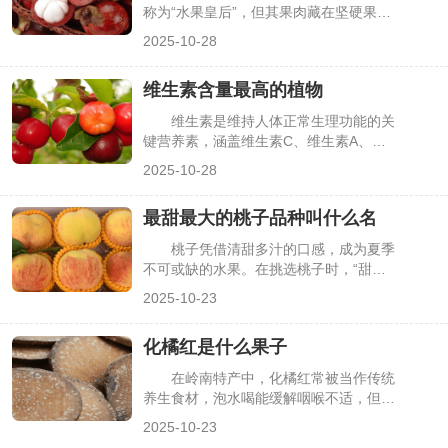
性，了解它不仅能清晰食材来源，也能更
称为“水果皇后”，但其果肉藏在坚硬果壳
好地认识其食用价值，下面详细解析芋蒙
内，瓣数直接影响食用量——瓣数多则果
2025-10-28
的植物属性、形态特征及用途。
肉更饱满，少则可能出现空瓣。很多人买
山竹时只能凭运气，不知道如何通过外观
维生素含量最高的植物
判断果肉瓣数，常遇到“果壳大、果肉
少”的情况。其实山竹的果瓣数量可通过
维生素是维持人体正常生理功能的关
外壳特征轻松判断，掌握简单方法就能精
键营养素，涵盖维生素C、维生素A、维
准挑选，下面详细介绍具体技巧。
生素E等多个类别，而植物是这些维生素
2025-10-28
的优质天然载体。生活中，不少人想通过
食用植物高效补充维生素，却困惑“哪种
最甜最大的桃子品种叫什么名
植物维生素含量最高”。其实不同维生素
对应的高含量植物不同，不存在单一“含
桃子凭借清甜多汁的口感，成为夏季
量最高”的植物，需按维生素类别筛选，
不可或缺的水果。在挑选桃子时，“甜度
下面详细介绍各类维生素含量突出的植
高”和“果个大”是多数人的核心需求，但市
2025-10-23
物。
面上桃子品种繁杂，从水蜜桃到油桃、黄
桃，特性差异大，不少人难以判断哪种
化橘红是什么果子
是“最甜最大”的品种。其实目前有几个品
种在甜度和果重上表现突出，既能满足对
在岭南特产中，化橘红常被当作传统
甜度的追求，又有饱满的果型，下面详细
养生食材，泡水喝能缓解咽喉不适，但很
介绍这些优质桃子品种。
多人只听过其名，却不清楚它对应的果子
2025-10-23
原貌，甚至会将其与普通橘子、柚子混