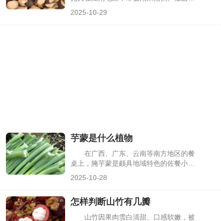
能快速区分，下面详细描述龙须草的外形
品，口感软糯清甜，还富含淀粉与蛋白
2025-10-29
样貌。
质。但多数人只见过剥壳后的白色颗粒，
不知它源自哪种植物，甚至会与莲子、芡
实混淆。其实鸡头米是特定水生植物的种
子，有着独特的生长形态与生长环境，了
解它的植物属性，能更清晰地认识这一特
色食材，下面详细解析鸡头米的植物真身
与相关特性。
芋蒙是什么植物
在广西、广东、云南等南方地区的餐
桌上，腌芋蒙是颇具地域特色的佐餐小
菜，爽脆的口感搭配酸辣调味，能开胃解
2025-10-28
腻。但多数人只见过腌制后的芋蒙，却不
知道它源自哪种植物，甚至会将其与芋
怎样判断山竹有几瓣
头、魔芋等混淆。其实芋蒙是特定植物的
嫩茎，有着明确的植物学归属与生长特
山竹因果肉雪白清甜、口感软嫩，被