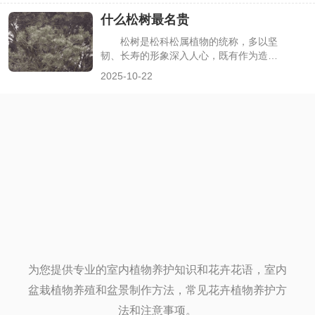
淆。其实化橘红并非日常食用的水果，而
什么松树最名贵
是特定柑橘品种的干燥幼果，有着严格的
产地限定与独特的药用价值，下面详细解
松树是松科松属植物的统称，多以坚
析化橘红的果子属性、形态特征及用途。
韧、长寿的形象深入人心，既有作为造林
树种的普通松树，也有因数量稀少、形态
2025-10-22
奇特或承载文化价值而被视为“名贵”的品
种。很多人在选择松树盆栽、盆景或了解
珍稀植物时，会好奇“什么松树最名贵”。
其实“名贵”需从稀缺性、观赏性、文化属
性等维度判断，下面介绍几种公认较为名
贵的松树品种及特点。
为您提供专业的室内植物养护知识和花卉花语，室内
盆栽植物养殖和盆景制作方法，常见花卉植物养护方
法和注意事项。