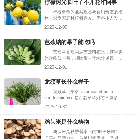
柠檬树光长叶子不开花咋回事
柠檬树作为兼具观赏与食用价值的植
物，深受家庭种植者喜爱。但不少人发
现，柠檬树看似长势旺盛、枝叶翠绿，却
2025-12-05
始终不见开花，这不仅影响结果，还让种
植体验打折扣。其实，这种情况多是光
芭蕉结的果子能吃吗
照、水肥、修剪等养护环节出现偏差，导
致植株养分集中于枝叶生长，而非花芽分
芭蕉与香蕉同属芭蕉科植物，其果实
化。下面详细分析原因及解决方法，帮你
外形酷似香蕉，却因常见于绿化场景，让
让柠檬树顺利开花。
很多人对其食用性产生疑惑。其实，芭蕉
2025-12-01
结的果子并非都能随意吃，能否食用主要
取决于品种、成熟度，且食用前需注意处
龙须草长什么样子
理方式。明确这些关键信息，既能避免误
食不适，也能合理利用可食用的芭蕉果，
龙须草（学名：Juncus effusus
下面详细介绍相关要点。
var.decipiens）是灯芯草科灯芯草属多年
生草本植物，因叶片细长柔软、形似“龙
2025-10-30
须”而得名，常被用作地被植物、水景点
缀或盆栽观赏。但很多人对它的外形认知
鸡头米是什么植物
模糊，易与麦冬草、菖蒲等草本植物混
淆。其实龙须草的植株形态、叶片质地、
鸡头米是秋季餐桌上的“时令珍味”，
花茎特征都有鲜明辨识度，了解这些特点
尤其在江南地区，常被用来煮粥、做甜