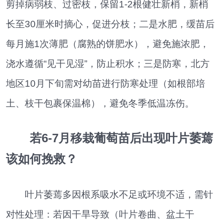
剪掉病弱枝、过密枝，保留1-2根健壮新梢，新梢
长至30厘米时摘心，促进分枝；二是水肥，缓苗后
每月施1次薄肥（腐熟的饼肥水），避免施浓肥，
浇水遵循“见干见湿”，防止积水；三是防寒，北方
地区10月下旬需对幼苗进行防寒处理（如根部培
土、枝干包裹保温棉），避免冬季低温冻伤。
若6-7月移栽葡萄苗后出现叶片萎蔫
该如何挽救？
叶片萎蔫多因根系吸水不足或环境不适，需针
对性处理：若因干旱导致（叶片卷曲、盆土干