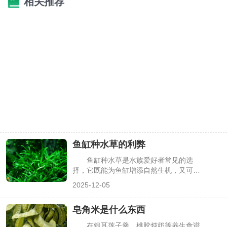
相关推荐
鱼缸种水草的利弊
鱼缸种水草是水族爱好者常见的选
择，它既能为鱼缸增添自然生机，又可能
带来一些养护难题。很多新手在纠结是否
2025-12-05
种植时，往往不清楚其具体影响。本文将
详细分析鱼缸种水草的利弊，同时解答相
皂角米是什么东西
关热门问题，帮你做出合适的选择。
在银耳莲子羹、桃胶炖奶等养生食谱