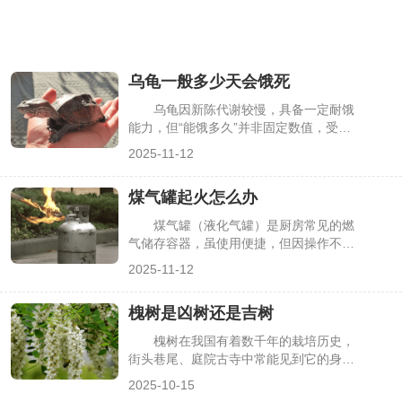
乌龟一般多少天会饿死
乌龟因新陈代谢较慢，具备一定耐饿
能力，但“能饿多久”并非固定数值，受品
种、年龄、环境温度等因素影响差异较
2025-11-12
大。不少养龟爱好者因临时外出、养护经
验不足，误判乌龟耐饿时间，导致乌龟因
煤气罐起火怎么办
长期断食出现健康问题。理清不同情况下
乌龟的耐饿极限及断食风险，才能更好地
煤气罐（液化气罐）是厨房常见的燃
保障乌龟生存，下面详细介绍相关要点。
气储存容器，虽使用便捷，但因操作不
当、设备老化等问题，可能出现起火情
2025-11-12
况。煤气罐起火后，若盲目泼水或慌乱逃
离，易导致火势扩大甚至引发爆炸。掌握
槐树是凶树还是吉树
科学的紧急处置方法，能在关键时刻控制
火情、降低风险，保障自身与家庭安全，
槐树在我国有着数千年的栽培历史，
下面详细介绍具体应对要点。
街头巷尾、庭院古寺中常能见到它的身
影，其枝繁叶茂、花期长，还能提供阴
2025-10-15
凉。但民间对槐树的评价却存在分歧：有