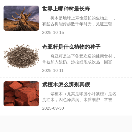
人说它是“吉树”，象征吉祥长寿；也有人
世界上哪种树最长寿
认为它是“凶树”，与“鬼”“阴”相关联。这种
争议让不少人在种植或靠近槐树时心存顾
树木是地球上寿命最长的生物之一，
虑，其实槐树的“凶”“吉”说法多源于文化
有些古树能跨越数千年时光，见证王朝更
寓意与民间传说，需结合历史与现实客观
迭与环境变迁。在众多树木中，“最长
2025-10-15
看待，下面详细解析。
寿”的桂冠究竟属于哪种？这一问题既吸
引着植物爱好者，也为科研人员研究气候
奇亚籽是什么植物的种子
变化、物种适应提供了重要线索。目前，
通过科学测年（如碳-14测年法），几种
奇亚籽是当下备受欢迎的健康食材，
长寿树种逐渐进入大众视野，其中以北美
常被加入酸奶、沙拉或泡成饮品，因富含
红杉、狐尾松尤为突出，下面详细解析世
Omega-3脂肪酸、膳食纤维等营养成分，
2025-10-11
界上最长寿的树木及其特性。
深受健身和养生人群青睐。但很多人只知
道它是“营养种子”，却不清楚它来自哪种
紫檀木怎么辨别真假
植物，甚至会与亚麻籽、芝麻等混淆。其
实奇亚籽的来源植物有明确分类，且有独
紫檀木（尤其是印度小叶紫檀）是名
特的生长特性，下面详细解析奇亚籽对应
贵红木，因色泽温润、木质细密，常被用
的植物种类及相关知识。
于制作家具、手串、摆件等，兼具实用与
2025-09-30
收藏价值。但因其价格高昂，市场上充斥
着血檀、科檀、红酸枝等仿冒品，很多人
缺乏专业知识，容易混淆真假。其实辨别
紫檀木无需复杂工具，通过观察外观、测