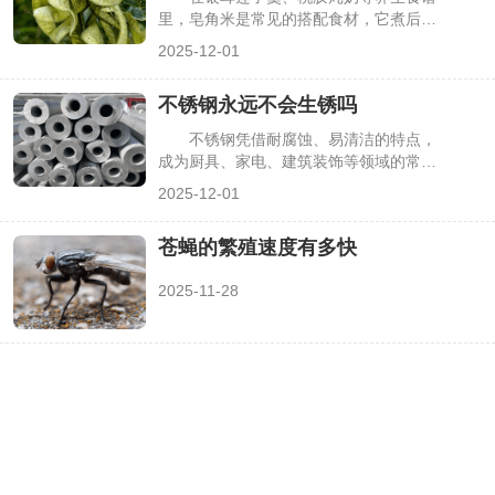
里，皂角米是常见的搭配食材，它煮后会
膨胀变软，自带清香，口感Q弹。但不少
2025-12-01
人只知其“好用”，却不清楚它究竟是什么
——其实皂角米并非“米”，而是特定植物
不锈钢永远不会生锈吗
的种子，且不同品种的皂角米在品质、口
感上差异较大。明确这些关键信息，能让
不锈钢凭借耐腐蚀、易清洁的特点，
大家更科学地选购和食用皂角米，下面详
成为厨具、家电、建筑装饰等领域的常用
细介绍相关要点。
材料，“永不生锈”的印象也深入人心。但
2025-12-01
实际生活中，不少人发现不锈钢制品用久
了会出现斑点、锈迹，这让“不锈钢是否
苍蝇的繁殖速度有多快
真的永远不生锈”成为疑问。其实，不锈
钢的“不锈”是相对的，能否生锈取决于材
2025-11-28
质、使用环境与保养方式，下面详细解析
相关要点。