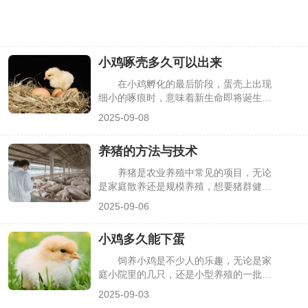
小鸡啄壳多久可以出来
在小鸡孵化的最后阶段，蛋壳上出现
细小的啄痕时，意味着新生命即将诞生。
但很多人看到啄壳后，会一直守在孵化器
2025-09-08
旁，疑惑为何小鸡迟迟不出来，甚至想帮
忙剥壳。其实小鸡啄壳到完全破壳有固定
养猪的方法与技术
时间范围，且受孵化条件影响，盲目干预
反而可能伤害小鸡，下面详细说明具体时
养猪是农业养殖中常见的项目，无论
长与注意事项。
是家庭散养还是规模养殖，想要猪群健康
生长、提高养殖效益，都离不开科学的方
2025-09-06
法与技术。不少新手养殖户因缺乏经验，
常出现猪只生长缓慢、疾病频发等问题。
小鸡多久能下蛋
其实掌握品种选择、饲喂管理、环境控制
等核心要点，就能降低养殖难度，下面详
饲养小鸡是不少人的乐趣，无论是家
细介绍养猪的关键方法与技术。
庭小院里的几只，还是小型养殖的一批，
大家都盼着小鸡能早日下蛋。但很多人不
2025-09-03
清楚小鸡从孵化到产蛋需要多久，也不知