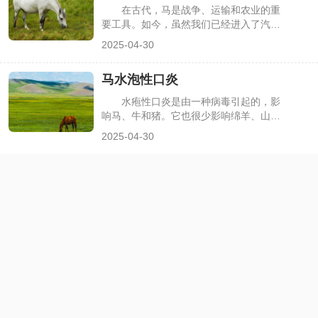
在古代，马是战争、运输和农业的重
要工具。如今，虽然我们已经进入了汽车
和机械化的时代，但马仍然是许多人的宠
2025-04-30
物、运动伙伴和情感寄托。如果你对马养
殖感兴趣，下面，我们一起来看看马的养
马水泡性口炎
殖方法。
水疱性口炎是由一种病毒引起的，影
响马、牛和猪。它也很少影响绵羊、山羊
和美洲驼。这种病毒可以传播给人类，并
2025-04-30
可能导致流感样疾病。水疱性口炎在美国
的发病率越来越高。历史上，该国所有地
区都发生过爆发，但在加利福尼亚州、西
南部各州和科罗拉多州最为常见。感染往
往是季节性的，通常在5月至10月。水疱
性口炎病毒在南美洲、中美洲和墨西哥部
分地区很普遍，但在西半球以外的地区还
没有自然发现。