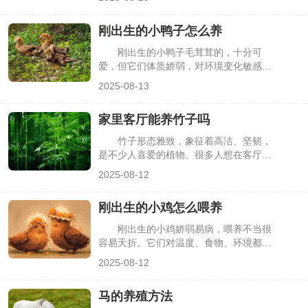
鹅群安全度过寒暑季节，又能降低疾病风
险，提升养殖效益。不过，大棚养鹅需掌
刚出生的小鸭子怎么养
握科学技术，从场地搭建到日常管理都有
讲究，下面就详细介绍关键要点。
刚出生的小鸭子毛茸茸的，十分可
爱，但它们体质娇弱，对环境变化敏感，
稍不注意就容易生病或夭折。想要让小鸭
2025-08-13
子健康长大，需要掌握科学的饲养方法，
从温度、饮食到环境都要细心打理。下面
家里客厅能养竹子吗
就来看看具体该怎么做。
竹子形态雅致，象征着高洁、坚韧，
是不少人喜爱的植物。很多人想在客厅养
竹子，既能装点空间，又能寄托美好寓
2025-08-12
意。但客厅环境是否适合竹子生长？养的
时候又该注意些什么？下面就来详细说
刚出生的小鸡怎么喂养
说。
刚出生的小鸡娇弱易病，喂养不当很
容易夭折。它们对温度、食物、环境都有
特殊要求，需要精心照料。掌握科学的喂
2025-08-12
养方法，能帮助小鸡健康成长，提高存活
率。下面就来看看刚出生的小鸡该如何喂
马的养殖方法
养。