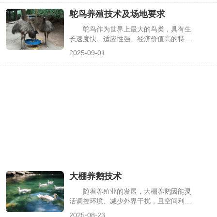
道哪些因素会影响下蛋时间，常常在等待
鸵鸟养殖技术及场地要求
中焦虑。其实小鸡下蛋时间受品种、饲养
方式等多种因素影响，掌握这些规律，就
鸵鸟作为世界上最大的鸟类，具有生
能合理期待并做好准备。
长速度快、适应性强、经济价值高的特
点，其肉低脂高蛋白，羽毛可用于服饰，
2025-09-01
蛋兼具食用与观赏价值，成为不少特色养
殖项目的选择。但鸵鸟养殖不同于普通家
禽，对场地条件和养殖技术有严格要求，
盲目开展易导致养殖失败，下面详细介绍
关键要点。
大棚养鹅技术
随着养殖业的发展，大棚养鹅因能灵
活调控环境、减少外界干扰，且空间利用
率高，逐渐受到养殖户青睐。它既能帮助
2025-08-23