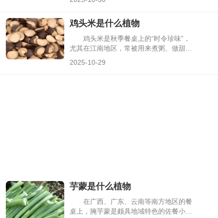
须”而得名，常被用作地被植物、水景点
缀或盆栽观赏。但很多人对它的外形认知
鸡头米是什么植物
模糊，易与麦冬草、菖蒲等草本植物混
淆。其实龙须草的植株形态、叶片质地、
鸡头米是秋季餐桌上的“时令珍味”，
花茎特征都有鲜明辨识度，了解这些特点
尤其在江南地区，常被用来煮粥、做甜
能快速区分，下面详细描述龙须草的外形
品，口感软糯清甜，还富含淀粉与蛋白
2025-10-29
样貌。
质。但多数人只见过剥壳后的白色颗粒，
不知它源自哪种植物，甚至会与莲子、芡
实混淆。其实鸡头米是特定水生植物的种
子，有着独特的生长形态与生长环境，了
解它的植物属性，能更清晰地认识这一特
色食材，下面详细解析鸡头米的植物真身
与相关特性。
芋蒙是什么植物
在广西、广东、云南等南方地区的餐
桌上，腌芋蒙是颇具地域特色的佐餐小