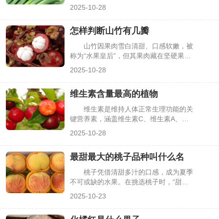
菜，爽脆的口感搭配酸辣调味，能开胃解
2025-10-28
腻。但多数人只见过腌制后的芋蒙，却不
知道它源自哪种植物，甚至会将其与芋
怎样判断山竹有几瓣
头、魔芋等混淆。其实芋蒙是特定植物的
嫩茎，有着明确的植物学归属与生长特
山竹因果肉雪白清甜、口感软嫩，被
性，了解它不仅能清晰食材来源，也能更
称为“水果皇后”，但其果肉藏在坚硬果壳
好地认识其食用价值，下面详细解析芋蒙
内，瓣数直接影响食用量——瓣数多则果
2025-10-28
的植物属性、形态特征及用途。
肉更饱满，少则可能出现空瓣。很多人买
山竹时只能凭运气，不知道如何通过外观
维生素含量最高的植物
判断果肉瓣数，常遇到“果壳大、果肉
少”的情况。其实山竹的果瓣数量可通过
维生素是维持人体正常生理功能的关
外壳特征轻松判断，掌握简单方法就能精
键营养素，涵盖维生素C、维生素A、维
准挑选，下面详细介绍具体技巧。
生素E等多个类别，而植物是这些维生素
2025-10-28
的优质天然载体。生活中，不少人想通过
食用植物高效补充维生素，却困惑“哪种
最甜最大的桃子品种叫什么名
植物维生素含量最高”。其实不同维生素
对应的高含量植物不同，不存在单一“含
桃子凭借清甜多汁的口感，成为夏季
量最高”的植物，需按维生素类别筛选，
不可或缺的水果。在挑选桃子时，“甜度
下面详细介绍各类维生素含量突出的植
高”和“果个大”是多数人的核心需求，但市
2025-10-23
物。
面上桃子品种繁杂，从水蜜桃到油桃、黄
桃，特性差异大，不少人难以判断哪种