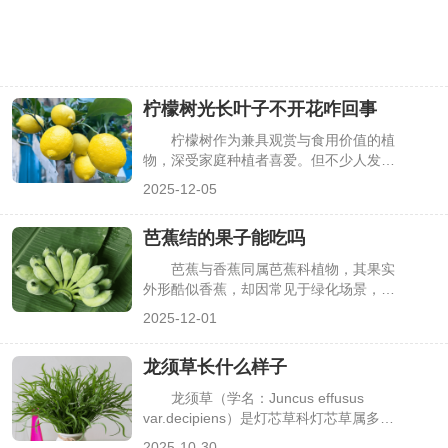
柠檬树光长叶子不开花咋回事
柠檬树作为兼具观赏与食用价值的植
物，深受家庭种植者喜爱。但不少人发
现，柠檬树看似长势旺盛、枝叶翠绿，却
2025-12-05
始终不见开花，这不仅影响结果，还让种
植体验打折扣。其实，这种情况多是光
芭蕉结的果子能吃吗
照、水肥、修剪等养护环节出现偏差，导
致植株养分集中于枝叶生长，而非花芽分
芭蕉与香蕉同属芭蕉科植物，其果实
化。下面详细分析原因及解决方法，帮你
外形酷似香蕉，却因常见于绿化场景，让
让柠檬树顺利开花。
很多人对其食用性产生疑惑。其实，芭蕉
2025-12-01
结的果子并非都能随意吃，能否食用主要
取决于品种、成熟度，且食用前需注意处
龙须草长什么样子
理方式。明确这些关键信息，既能避免误
食不适，也能合理利用可食用的芭蕉果，
龙须草（学名：Juncus effusus
下面详细介绍相关要点。
var.decipiens）是灯芯草科灯芯草属多年
生草本植物，因叶片细长柔软、形似“龙
2025-10-30