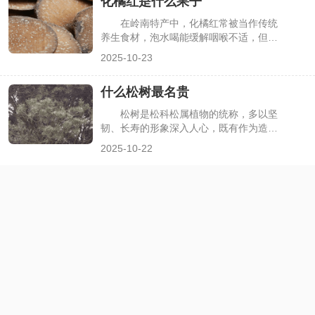
化橘红是什么果子
是“最甜最大”的品种。其实目前有几个品
种在甜度和果重上表现突出，既能满足对
在岭南特产中，化橘红常被当作传统
甜度的追求，又有饱满的果型，下面详细
养生食材，泡水喝能缓解咽喉不适，但很
介绍这些优质桃子品种。
多人只听过其名，却不清楚它对应的果子
2025-10-23
原貌，甚至会将其与普通橘子、柚子混
淆。其实化橘红并非日常食用的水果，而
什么松树最名贵
是特定柑橘品种的干燥幼果，有着严格的
产地限定与独特的药用价值，下面详细解
松树是松科松属植物的统称，多以坚
析化橘红的果子属性、形态特征及用途。
韧、长寿的形象深入人心，既有作为造林
树种的普通松树，也有因数量稀少、形态
2025-10-22
奇特或承载文化价值而被视为“名贵”的品
种。很多人在选择松树盆栽、盆景或了解
珍稀植物时，会好奇“什么松树最名贵”。
其实“名贵”需从稀缺性、观赏性、文化属
性等维度判断，下面介绍几种公认较为名
贵的松树品种及特点。