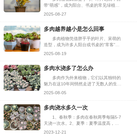
么做。
带“萌感”，成为阳台、书桌的常见绿植。
但很多新手养护时会困惑：多肉到底喜不
2025-08-27
喜欢太阳？有的多肉晒了太阳叶片发红，
有的却被晒得枯萎，其实这与多肉的原生
多肉越养越小是怎么回事
环境、品种特性密切相关，并非所有多肉
对阳光的需求都完全相同。
多肉植物凭借胖乎乎的叶片、呆萌的
造型，成为许多人阳台或书桌的“常客”。
但不少花友会发现，精心养护的多肉不仅
2025-08-19
没长大，反而越养越小，叶片干瘪、株型
瘦弱。这其实是多肉生长出现了问题，多
多肉水浇多了怎么办
与养护细节不当有关，找到症结才能让它
重新饱满起来。
多肉作为外来植物，它们以其独特的
魅力在这10年间悄然走进了无数人的生
活，同时也成为了众多园艺爱好者心头的
2025-08-05
宠儿，甚至会让人越养越“上瘾”，但也不
乏新手在养护时出现失误，常见的则是水
多肉浇水多久一次
浇多了，此时应该怎么办呢？
1、春秋季：多肉在春秋两季每隔5-7
天浇一次水。2、夏季：夏季温度高，水
分蒸发迅速，每隔2-3天为多肉浇一次
2023-12-21
水。3、冬季：冬季每隔10天左右为多肉