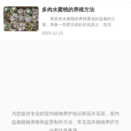
浇一次水。4、注意事项：冬季为多肉浇
多肉水蜜桃的养殖方法
水时，注意保持水温和土温的一致，避免
植株受到影响。
养多肉水蜜桃的养殖要选好盆栽的土
壤，准备一些肥沃疏松的泥炭土，然后再
加入少量的有机质椰糠，以及颗粒性的赤
2023-12-21
玉土、蛭石，颗粒土的透气、排水效果非
常好，泥炭土稍多一些，土壤可以持续长
效的肥性，上盆必须要杀菌，然后再可以
盆栽，上盆后可以用一些乳白色的珍珠岩
铺在土壤表层，这样会更加整洁美观。
为您提供专业的室内植物养护知识和花卉花语，室内
盆栽植物养殖和盆景制作方法，常见花卉植物养护方
法和注意事项。