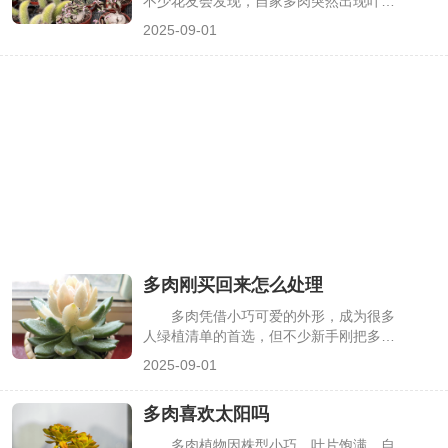
不少花友会发现，自家多肉突然出现叶片
预，下面详细说明。
发黑、茎秆腐烂的情况，有的从底部开始
2025-09-01
发黑，有的叶片边缘先变黑，若不及时处
理，很快会蔓延至整株。其实多肉发黑并
非无迹可寻，多与养护不当或病害侵袭有
关，找到原因才能针对性挽救。
多肉刚买回来怎么处理
多肉凭借小巧可爱的外形，成为很多
人绿植清单的首选，但不少新手刚把多肉
带回家，没几天就出现叶片化水、根系腐
2025-09-01
烂的问题——其实这多是“处理第一步”出
错导致的。多肉从大棚到家庭，环境变化
多肉喜欢太阳吗
大，正确的开箱处理和缓苗养护，是让它
存活的关键，下面就详细说清每一步该怎
多肉植物因株型小巧、叶片饱满，自