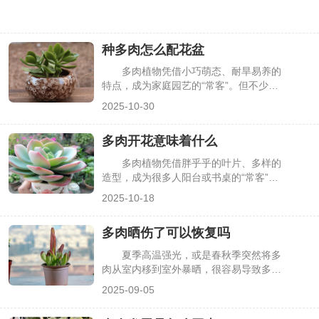
种多肉怎么配花盆
多肉植物凭借小巧萌态、耐旱易养的
特点，成为家庭园艺的“常客”。但不少人
在养护时，只关注土壤和光照，却忽略了
2025-10-30
花盆的选择——过大的花盆易积水烂根，
不透气的材质会闷坏根系，甚至影响多
多肉开花意味着什么
肉“出状态”。其实花盆的材质、尺寸、形
状都需与多肉品种、生长阶段适配，选对
多肉植物凭借胖乎乎的叶片、多样的
花盆能让多肉长势更旺、颜值更高，下面
造型，成为很多人阳台或书桌的“常客”。
详细介绍种多肉的花盆搭配方法。
但不少养护者在养多肉时，会突然发现植
2025-10-18
株长出细长的花箭，绽放出小巧的花朵
——有人觉得新奇，也有人担心“开花会
多肉晒伤了可以恢复吗
消耗养分，导致多肉死亡”。其实多肉开
花并非偶然，背后藏着植株生长的关键信
夏季高温强光，或是春秋季突然将多
号，既代表正常的生命周期，也需要结合
肉从室内移到室外暴晒，很容易导致多肉
品种与状态做好养护，下面详细解析多肉
晒伤——叶片出现褐色斑点、焦枯边缘，
2025-09-05
开花的含义及应对方法。
甚至整片叶子变软发黑。不少花友看到晒
伤的多肉会慌神，担心植株就此枯萎。其