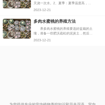
天浇一次水。2、夏季：夏季温度高，水
分蒸发迅速，每隔2-3天为多肉浇一次
2023-12-21
水。3、冬季：冬季每隔10天左右为多肉
浇一次水。4、注意事项：冬季为多肉浇
多肉水蜜桃的养殖方法
水时，注意保持水温和土温的一致，避免
植株受到影响。
养多肉水蜜桃的养殖要选好盆栽的土
壤，准备一些肥沃疏松的泥炭土，然后再
加入少量的有机质椰糠，以及颗粒性的赤
2023-12-21
玉土、蛭石，颗粒土的透气、排水效果非
常好，泥炭土稍多一些，土壤可以持续长
效的肥性，上盆必须要杀菌，然后再可以
盆栽，上盆后可以用一些乳白色的珍珠岩
铺在土壤表层，这样会更加整洁美观。
为您提供专业的室内植物养护知识和花卉花语，室内