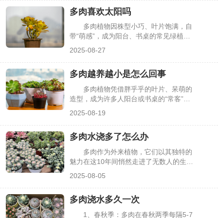
错导致的。多肉从大棚到家庭，环境变化
多肉喜欢太阳吗
大，正确的开箱处理和缓苗养护，是让它
存活的关键，下面就详细说清每一步该怎
多肉植物因株型小巧、叶片饱满，自
么做。
带“萌感”，成为阳台、书桌的常见绿植。
但很多新手养护时会困惑：多肉到底喜不
2025-08-27
喜欢太阳？有的多肉晒了太阳叶片发红，
有的却被晒得枯萎，其实这与多肉的原生
多肉越养越小是怎么回事
环境、品种特性密切相关，并非所有多肉
对阳光的需求都完全相同。
多肉植物凭借胖乎乎的叶片、呆萌的
造型，成为许多人阳台或书桌的“常客”。
但不少花友会发现，精心养护的多肉不仅
2025-08-19
没长大，反而越养越小，叶片干瘪、株型
瘦弱。这其实是多肉生长出现了问题，多
多肉水浇多了怎么办
与养护细节不当有关，找到症结才能让它
重新饱满起来。
多肉作为外来植物，它们以其独特的
魅力在这10年间悄然走进了无数人的生
活，同时也成为了众多园艺爱好者心头的
2025-08-05
宠儿，甚至会让人越养越“上瘾”，但也不
乏新手在养护时出现失误，常见的则是水
多肉浇水多久一次
浇多了，此时应该怎么办呢？
1、春秋季：多肉在春秋两季每隔5-7