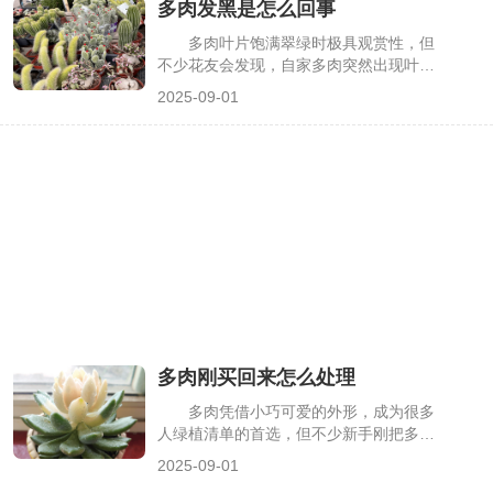
多肉发黑是怎么回事
实多肉晒伤后能否恢复，取决于晒伤程度
和后续处理是否得当，轻度晒伤通过正确
多肉叶片饱满翠绿时极具观赏性，但
养护可慢慢恢复，严重晒伤则需及时干
不少花友会发现，自家多肉突然出现叶片
预，下面详细说明。
发黑、茎秆腐烂的情况，有的从底部开始
2025-09-01
发黑，有的叶片边缘先变黑，若不及时处
理，很快会蔓延至整株。其实多肉发黑并
非无迹可寻，多与养护不当或病害侵袭有
关，找到原因才能针对性挽救。
多肉刚买回来怎么处理
多肉凭借小巧可爱的外形，成为很多
人绿植清单的首选，但不少新手刚把多肉
带回家，没几天就出现叶片化水、根系腐
2025-09-01
烂的问题——其实这多是“处理第一步”出