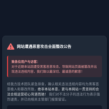
网站遭遇恶意攻击全面整改公告
致各位用户与访客：
对于近期本站因遭受黑客恶意攻击，导致网站页面被篡改并出
现违法违规内容，我们致以最深切、最诚恳的歉意！
经我方技术团队紧急排查，确认相关违法违规内容均为黑客恶
意植入和篡改所致，
绝非本站本意，更与本网站一贯坚持的合
法合规运营初心背道而驰！
我们对不法分子的违法行为表示强
烈谴责，并已向相关主管部门报案留证。