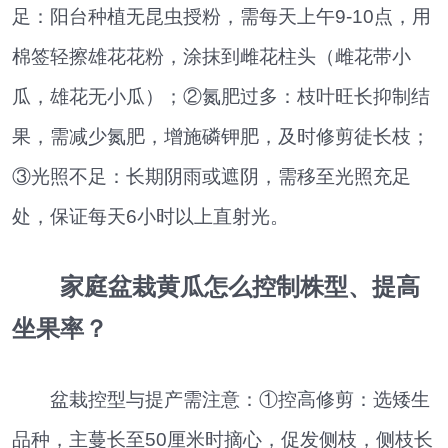
足：阳台种植无昆虫授粉，需每天上午9-10点，用
棉签轻擦雄花花粉，涂抹到雌花柱头（雌花带小
瓜，雄花无小瓜）；②氮肥过多：枝叶旺长抑制结
果，需减少氮肥，增施磷钾肥，及时修剪徒长枝；
③光照不足：长期阴雨或遮阴，需移至光照充足
处，保证每天6小时以上直射光。
家庭盆栽黄瓜怎么控制株型、提高
坐果率？
盆栽控型与提产需注意：①控高修剪：选矮生
品种，主蔓长至50厘米时摘心，促发侧枝，侧枝长