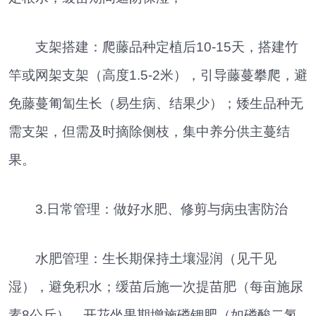
支架搭建：爬藤品种定植后10-15天，搭建竹
竿或网架支架（高度1.5-2米），引导藤蔓攀爬，避
免藤蔓匍匐生长（易生病、结果少）；矮生品种无
需支架，但需及时摘除侧枝，集中养分供主蔓结
果。
3.日常管理：做好水肥、修剪与病虫害防治
水肥管理：生长期保持土壤湿润（见干见
湿），避免积水；缓苗后施一次提苗肥（每亩施尿
素8公斤），开花坐果期增施磷钾肥（如磷酸二氢