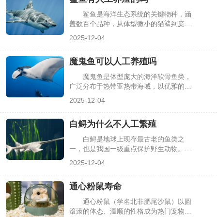
鲨鱼是海洋生态系统的关键物种，涵
盖数百个品种，从体型微小的猫鲨到庞大
的大白鲨差异极大。随着海洋保护与水产
2025-12-04
养殖技术的发展，“鲨鱼是否能人工养
殖”成为热门疑问。答案是部分鲨鱼可人
魔鬼鱼可以人工养殖吗
工养殖，但并非所有品种都能实现，且养
殖场景、技术难度因品种而异，核心取决
魔鬼鱼是体型庞大的海洋软骨鱼类，
于体型、习性及养殖目的，下面详细解析
广泛分布于热带亚热带海域，以优雅的游
相关要点。
姿和温顺的性格闻名。随着海洋生态保护
2025-12-04
关注度提升，很多人疑问：魔鬼鱼能否像
常规鱼类一样人工养殖？答案是可以人工
白鲟为什么不人工繁殖
养殖，但仅局限于科研或科普展示，且难
度极大、成本极高，无法实现规模化养
白鲟是地球上现存最古老的鱼类之
殖，核心受其生理特性与环境需求限制，
一，也是我国一级重点保护野生动物。然
下面详细解析相关要点。
而，由于栖息地破坏、过度捕捞等因素，
2025-12-04
白鲟野生种群急剧衰退，2022年被正式宣
布灭绝。很多人不解：为何不通过人工繁
通心粉鼠寿命
殖技术挽救这一物种？实际上，白鲟的人
工繁殖面临着生物特性、技术条件等多重
通心粉鼠（学名北非肥尾沙鼠）以圆
难以突破的障碍，下面详细解析相关要
滚滚的体态、温顺的性格成为热门宠物，
点。