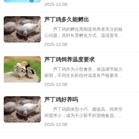
始年龄。掌握孔雀鱼的适宜繁殖大小，既
2025-12-08
能避免过早繁殖损害鱼体健康，也能提高
繁殖成功率。下面详细说明孔雀鱼的繁殖
芦丁鸡多久能孵出
年龄、影响因素及相关注意事项，帮大家
科学开展繁殖养护。
芦丁鸡的孵化周期是饲养者关注的核
心问题，其时长受孵化方式、温湿度等因
素影响，直接关系到孵化成功率。无论是
2025-12-08
自然孵化还是人工孵化，掌握准确的周期
及关键调控要点，能帮助饲养者做好准
芦丁鸡饲养温度要求
备、规避风险。下面详细解析芦丁鸡的孵
化周期、影响因素及实操注意事项。
芦丁鸡作为小型禽类，体温调节能力
较弱，不同生长阶段对温度有严格要求。
温度过高易导致脱水、应激，过低则引发
2025-12-08
扎堆死亡、生长迟缓，甚至影响成年鸡产
蛋。掌握科学的温度调控方法，是养好芦
芦丁鸡好养吗
丁鸡的基础，下面详细解析各阶段温度标
准、控温技巧及注意事项。
芦丁鸡因体型小巧、颜值高、饲养空
间需求小，成为不少新手的宠物备选。但
很多人在入手前都会纠结：芦丁鸡到底好
2025-12-08
养吗？其实它属于“入门易、精通不难”的
宠物，只要掌握核心养护要点，新手也能