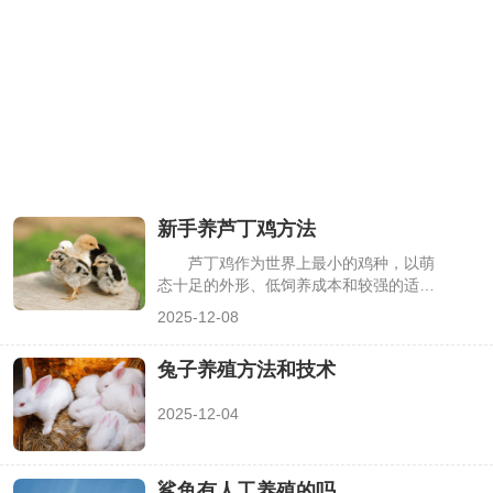
顺利养活，不过其对温湿度、饮食的细节
要求不能忽视，下面从正反两方面详细解
析。
新手养芦丁鸡方法
芦丁鸡作为世界上最小的鸡种，以萌
态十足的外形、低饲养成本和较强的适应
性，成为新手宠物饲养的热门选择。但不
2025-12-08
少新手因缺乏针对性技巧，易出现雏鸡夭
折、成鸡应激等问题。本文从笼舍、饮
兔子养殖方法和技术
食、温湿度等核心维度，分享新手能快速
上手的饲养方法，助力轻松养好芦丁鸡。
2025-12-04
鲨鱼有人工养殖的吗