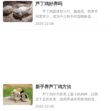
芦丁鸡好养吗
丁鸡的基础，下面详细解析各阶段温度标
准、控温技巧及注意事项。
芦丁鸡因体型小巧、颜值高、饲养空
间需求小，成为不少新手的宠物备选。但
很多人在入手前都会纠结：芦丁鸡到底好
2025-12-08
养吗？其实它属于“入门易、精通不难”的
宠物，只要掌握核心养护要点，新手也能
顺利养活，不过其对温湿度、饮食的细节
要求不能忽视，下面从正反两方面详细解
析。
新手养芦丁鸡方法
芦丁鸡作为世界上最小的鸡种，以萌
态十足的外形、低饲养成本和较强的适应
性，成为新手宠物饲养的热门选择。但不
2025-12-08
少新手因缺乏针对性技巧，易出现雏鸡夭