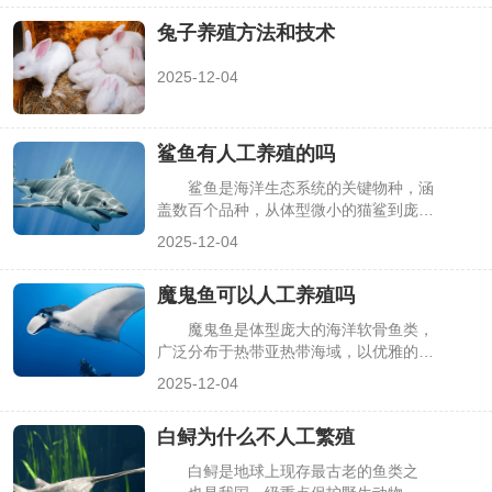
折、成鸡应激等问题。本文从笼舍、饮
兔子养殖方法和技术
食、温湿度等核心维度，分享新手能快速
上手的饲养方法，助力轻松养好芦丁鸡。
2025-12-04
鲨鱼有人工养殖的吗
鲨鱼是海洋生态系统的关键物种，涵
盖数百个品种，从体型微小的猫鲨到庞大
的大白鲨差异极大。随着海洋保护与水产
2025-12-04
养殖技术的发展，“鲨鱼是否能人工养
殖”成为热门疑问。答案是部分鲨鱼可人
魔鬼鱼可以人工养殖吗
工养殖，但并非所有品种都能实现，且养
殖场景、技术难度因品种而异，核心取决
魔鬼鱼是体型庞大的海洋软骨鱼类，
于体型、习性及养殖目的，下面详细解析
广泛分布于热带亚热带海域，以优雅的游
相关要点。
姿和温顺的性格闻名。随着海洋生态保护
2025-12-04
关注度提升，很多人疑问：魔鬼鱼能否像
常规鱼类一样人工养殖？答案是可以人工
白鲟为什么不人工繁殖
养殖，但仅局限于科研或科普展示，且难
度极大、成本极高，无法实现规模化养
白鲟是地球上现存最古老的鱼类之
殖，核心受其生理特性与环境需求限制，