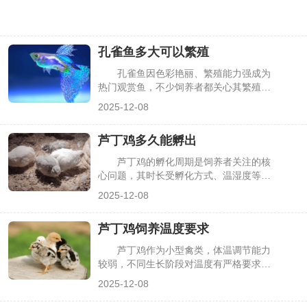
孔雀鱼多大可以繁殖
孔雀鱼因色彩艳丽、繁殖能力强成为
热门观赏鱼，不少饲养者都关心其繁殖起
始年龄。掌握孔雀鱼的适宜繁殖大小，既
2025-12-08
能避免过早繁殖损害鱼体健康，也能提高
繁殖成功率。下面详细说明孔雀鱼的繁殖
芦丁鸡多久能孵出
年龄、影响因素及相关注意事项，帮大家
科学开展繁殖养护。
芦丁鸡的孵化周期是饲养者关注的核
心问题，其时长受孵化方式、温湿度等因
素影响，直接关系到孵化成功率。无论是
2025-12-08
自然孵化还是人工孵化，掌握准确的周期
及关键调控要点，能帮助饲养者做好准
芦丁鸡饲养温度要求
备、规避风险。下面详细解析芦丁鸡的孵
化周期、影响因素及实操注意事项。
芦丁鸡作为小型禽类，体温调节能力
较弱，不同生长阶段对温度有严格要求。
温度过高易导致脱水、应激，过低则引发
2025-12-08
扎堆死亡、生长迟缓，甚至影响成年鸡产
蛋。掌握科学的温度调控方法，是养好芦