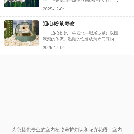
一，也是我国一级重点保护野生动物。然
下面详细解析相关要点。
而，由于栖息地破坏、过度捕捞等因素，
2025-12-04
白鲟野生种群急剧衰退，2022年被正式宣
布灭绝。很多人不解：为何不通过人工繁
通心粉鼠寿命
殖技术挽救这一物种？实际上，白鲟的人
工繁殖面临着生物特性、技术条件等多重
通心粉鼠（学名北非肥尾沙鼠）以圆
难以突破的障碍，下面详细解析相关要
滚滚的体态、温顺的性格成为热门宠物，
点。
不少饲养者在入手前都会关注其寿命长
2025-12-04
短。它的寿命并非固定数值，核心受物种
特性、饲养条件等因素影响，差异可达2-
3年。了解其寿命范围及影响因素，能帮
助饲养者做好长期养护规划，下面详细解
析相关要点。
为您提供专业的室内植物养护知识和花卉花语，室内