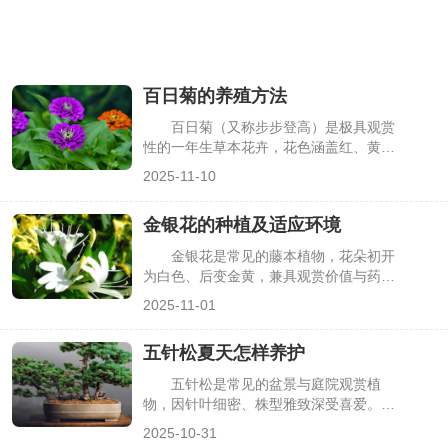
百日菊的养殖方法
百日菊（又称步步登高）是极具观赏
性的一年生草本花卉，花色涵盖红、黄、
粉、紫等多种，且花期长达3-4个月，从
2025-11-10
夏季持续到秋季，深受园艺爱好者喜爱。
但百日菊对光照、水肥有特定要求，若养
金银花的种植及适应环境
护不当，易出现徒长、花小、花期缩短等
问题。掌握科学的养殖方法，能让百日菊
金银花是常见的藤本植物，花朵初开
株型紧凑、开花繁茂，下面详细介绍具体
为白色、后变金黄，兼具观赏价值与药用
要点。
功效，常被用于庭院花架、阳台盆栽，或
2025-11-01
采收花朵入药。但不少种植者因不了解其
适应环境，随意选择种植地点，或因种植
五针松夏天怎样养护
方法不当，导致植株生长缓慢、开花少。
其实掌握金银花的适应条件与种植技巧，
五针松是常见的盆景与庭院观赏植
就能让其长势旺盛，下面详细介绍金银花
物，因针叶细密、株型雅致深受喜爱。但
的种植方法及适应环境。
它天生喜凉爽、忌高温，夏季持续高温
2025-10-31
（超过30℃）、强光暴晒易导致针叶焦