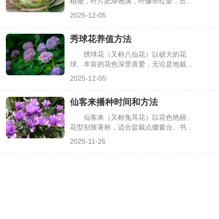
植物，叶片肥厚饱满，叶缘带红晕，出状
态时整体呈粉嫩蜜桃色，观赏价值极高。
2025-12-05
其养殖核心在于“强光、少水、透气”，适
配多肉的典型生长习性，但需针对性把控
秀球花养值方法
细节。掌握科学的养护方法，能让植株保
持紧凑株型和艳丽色彩，避免常见养护问
绣球花（又称八仙花）以硕大的花
题，下面详细介绍相关要点。
球、丰富的花色深受喜爱，无论是地栽还
是盆栽都极具观赏性。其养殖核心在于把
2025-12-05
控光照、水分、土壤三大要素，不同季节
的养护重点也有所差异。掌握科学的养殖
仙客来播种时间和方法
方法，能让绣球花持续开花、长势旺盛，
避免常见养护误区，下面详细介绍相关要
仙客来（又称兔耳花）以花色艳丽、
点。
花型别致著称，适合盆栽点缀窗台、书
桌，是秋冬季节热门花卉。但仙客来主要
2025-11-26
通过播种繁殖，且对播种时间、温度及基
质要求较高，若时机不对或方法有误，易
出现“播而不发”“幼苗枯萎”等问题。掌握
科学的播种时间与步骤，是仙客来顺利生
长开花的基础，下面详细介绍相关要点。