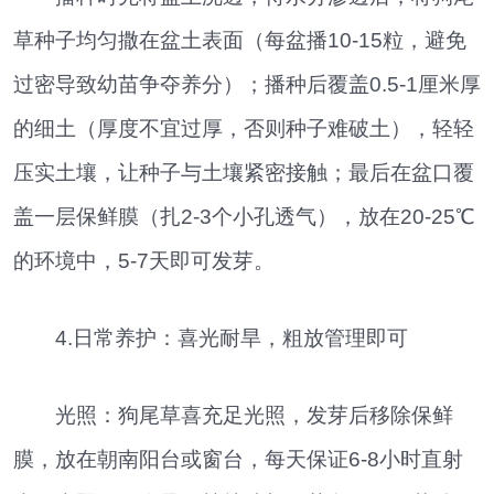
草种子均匀撒在盆土表面（每盆播10-15粒，避免
过密导致幼苗争夺养分）；播种后覆盖0.5-1厘米厚
的细土（厚度不宜过厚，否则种子难破土），轻轻
压实土壤，让种子与土壤紧密接触；最后在盆口覆
盖一层保鲜膜（扎2-3个小孔透气），放在20-25℃
的环境中，5-7天即可发芽。
4.日常养护：喜光耐旱，粗放管理即可
光照：狗尾草喜充足光照，发芽后移除保鲜
膜，放在朝南阳台或窗台，每天保证6-8小时直射