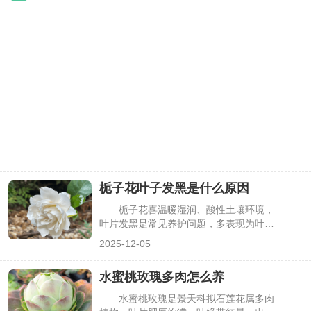
栀子花叶子发黑是什么原因
栀子花喜温暖湿润、酸性土壤环境，
叶片发黑是常见养护问题，多表现为叶尖
发黑、全叶焦黑或叶片出现黑斑。这不仅
2025-12-05
影响观赏价值，若不及时处理，还会导致
叶片脱落、植株长势衰退。其实，叶片发
水蜜桃玫瑰多肉怎么养
黑主要与浇水、土壤、光照、病虫害等因
素相关，找准原因针对性调整，就能有效
水蜜桃玫瑰是景天科拟石莲花属多肉
改善，下面详细分析。