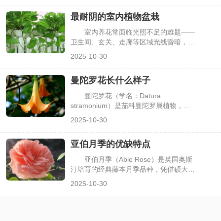
枯、根系受损，甚至整株枯萎。很多养护
最耐阴的室内植物盆栽
者在夏季常因浇水、遮阴不当“养坏”五针
松，其实只要抓好降温、遮阴、水肥等关
室内养花常面临光照不足的难题——
键环节，就能让五针松安全度夏，下面详
卫生间、玄关、走廊等区域光线昏暗，多
细介绍夏季养护要点。
数植物长期处于这类环境易出现叶片发
2025-10-30
黄、徒长。但并非所有植物都依赖强光，
一些耐阴植物能在散射光环境中健康生
曼陀罗花长什么样子
长，既能装点空间，又无需频繁调整摆放
位置。很多人想知道哪些室内盆栽最耐
曼陀罗花（学名：Datura
阴，下面介绍几种适配性强、养护简单的
stramonium）是茄科曼陀罗属植物，因
耐阴植物。
在神话传说、文学作品中常与“神秘”“奇
2025-10-30
幻”关联，又因全株有毒，自带特殊辨识
度。但很多人仅听闻其名，却不清楚它的
亚伯月季的优缺特点
真实形态，甚至会与牵牛花、凌霄花等藤
本花卉混淆。其实曼陀罗花的植株、花
亚伯月季（Able Rose）是英国奥斯
朵、果实都有鲜明特征，了解这些特点能
汀培育的经典藤本月季品种，凭借硕大的
快速识别它，下面详细描述曼陀罗花的外
杯状花朵、浓郁的水果香气，成为庭院花
2025-10-30
形样貌。
墙、拱门装饰的热门选择。但不同月季品
种适配性不同，花友在种植前常纠结：亚
伯月季的优势是否契合自身需求？又有哪
些需要注意的短板？了解其优缺点，才能