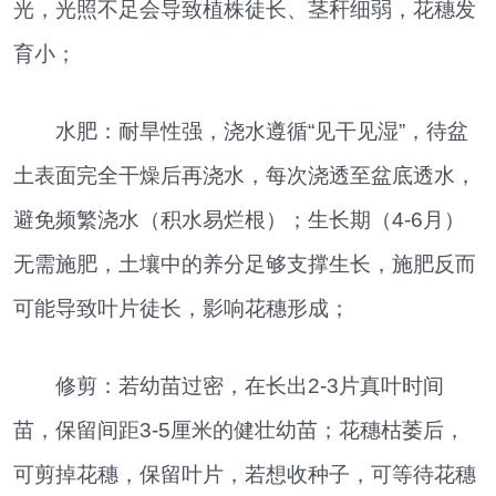
光，光照不足会导致植株徒长、茎秆细弱，花穗发
育小；
水肥：耐旱性强，浇水遵循“见干见湿”，待盆
土表面完全干燥后再浇水，每次浇透至盆底透水，
避免频繁浇水（积水易烂根）；生长期（4-6月）
无需施肥，土壤中的养分足够支撑生长，施肥反而
可能导致叶片徒长，影响花穗形成；
修剪：若幼苗过密，在长出2-3片真叶时间
苗，保留间距3-5厘米的健壮幼苗；花穗枯萎后，
可剪掉花穗，保留叶片，若想收种子，可等待花穗