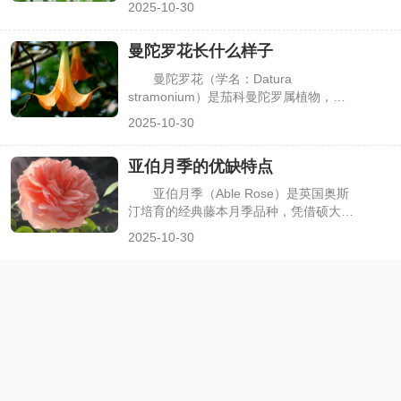
2025-10-30
黄、徒长。但并非所有植物都依赖强光，
一些耐阴植物能在散射光环境中健康生
曼陀罗花长什么样子
长，既能装点空间，又无需频繁调整摆放
位置。很多人想知道哪些室内盆栽最耐
曼陀罗花（学名：Datura
阴，下面介绍几种适配性强、养护简单的
stramonium）是茄科曼陀罗属植物，因
耐阴植物。
在神话传说、文学作品中常与“神秘”“奇
2025-10-30
幻”关联，又因全株有毒，自带特殊辨识
度。但很多人仅听闻其名，却不清楚它的
亚伯月季的优缺特点
真实形态，甚至会与牵牛花、凌霄花等藤
本花卉混淆。其实曼陀罗花的植株、花
亚伯月季（Able Rose）是英国奥斯
朵、果实都有鲜明特征，了解这些特点能
汀培育的经典藤本月季品种，凭借硕大的
快速识别它，下面详细描述曼陀罗花的外
杯状花朵、浓郁的水果香气，成为庭院花
2025-10-30
形样貌。
墙、拱门装饰的热门选择。但不同月季品
种适配性不同，花友在种植前常纠结：亚
伯月季的优势是否契合自身需求？又有哪
些需要注意的短板？了解其优缺点，才能
更科学地规划种植，发挥品种优势，下面
详细解析亚伯月季的核心特点。