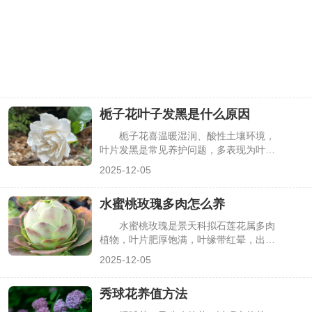
栀子花叶子发黑是什么原因
栀子花喜温暖湿润、酸性土壤环境，
叶片发黑是常见养护问题，多表现为叶尖
发黑、全叶焦黑或叶片出现黑斑。这不仅
2025-12-05
影响观赏价值，若不及时处理，还会导致
叶片脱落、植株长势衰退。其实，叶片发
水蜜桃玫瑰多肉怎么养
黑主要与浇水、土壤、光照、病虫害等因
素相关，找准原因针对性调整，就能有效
水蜜桃玫瑰是景天科拟石莲花属多肉
改善，下面详细分析。
植物，叶片肥厚饱满，叶缘带红晕，出状
态时整体呈粉嫩蜜桃色，观赏价值极高。
2025-12-05
其养殖核心在于“强光、少水、透气”，适
配多肉的典型生长习性，但需针对性把控
秀球花养值方法
细节。掌握科学的养护方法，能让植株保
持紧凑株型和艳丽色彩，避免常见养护问