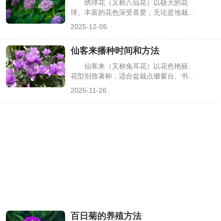
绣球花（又称八仙花）以硕大的花
题，下面详细介绍相关要点。
球、丰富的花色深受喜爱，无论是地栽还
是盆栽都极具观赏性。其养殖核心在于把
2025-12-05
控光照、水分、土壤三大要素，不同季节
的养护重点也有所差异。掌握科学的养殖
仙客来播种时间和方法
方法，能让绣球花持续开花、长势旺盛，
避免常见养护误区，下面详细介绍相关要
仙客来（又称兔耳花）以花色艳丽、
点。
花型别致著称，适合盆栽点缀窗台、书
桌，是秋冬季节热门花卉。但仙客来主要
2025-11-26
通过播种繁殖，且对播种时间、温度及基
质要求较高，若时机不对或方法有误，易
出现“播而不发”“幼苗枯萎”等问题。掌握
科学的播种时间与步骤，是仙客来顺利生
长开花的基础，下面详细介绍相关要点。
百日菊的养殖方法