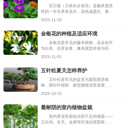
百日菊（又称步步登高）是极具观赏
性的一年生草本花卉，花色涵盖红、黄、
粉、紫等多种，且花期长达3-4个月，从
2025-11-10
夏季持续到秋季，深受园艺爱好者喜爱。
但百日菊对光照、水肥有特定要求，若养
金银花的种植及适应环境
护不当，易出现徒长、花小、花期缩短等
问题。掌握科学的养殖方法，能让百日菊
金银花是常见的藤本植物，花朵初开
株型紧凑、开花繁茂，下面详细介绍具体
为白色、后变金黄，兼具观赏价值与药用
要点。
功效，常被用于庭院花架、阳台盆栽，或
2025-11-01
采收花朵入药。但不少种植者因不了解其
适应环境，随意选择种植地点，或因种植
五针松夏天怎样养护
方法不当，导致植株生长缓慢、开花少。
其实掌握金银花的适应条件与种植技巧，
五针松是常见的盆景与庭院观赏植
就能让其长势旺盛，下面详细介绍金银花
物，因针叶细密、株型雅致深受喜爱。但
的种植方法及适应环境。
它天生喜凉爽、忌高温，夏季持续高温
2025-10-31
（超过30℃）、强光暴晒易导致针叶焦
枯、根系受损，甚至整株枯萎。很多养护
最耐阴的室内植物盆栽
者在夏季常因浇水、遮阴不当“养坏”五针
松，其实只要抓好降温、遮阴、水肥等关
室内养花常面临光照不足的难题——
键环节，就能让五针松安全度夏，下面详
卫生间、玄关、走廊等区域光线昏暗，多
细介绍夏季养护要点。
数植物长期处于这类环境易出现叶片发