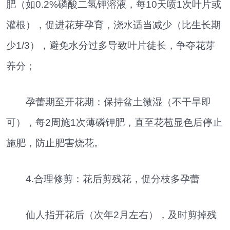
肥（如0.2%磷酸二氢钾溶液，每10天喷1次叶片或
灌根），促进花芽孕育，浇水适当减少（比生长期
少1/3），避免水分过多导致叶片徒长，争夺花芽
养分；
孕蕾期至开花期：保持盆土微湿（不干旱即
可），每2周施1次薄磷钾肥，直至花苞显色后停止
施肥，防止肥害烧花。
4.合理修剪：花后剪残花，促分枝多孕蕾
仙人指开花后（次年2月左右），及时剪掉残