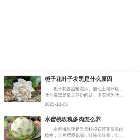
栀子花叶子发黑是什么原因
栀子花喜温暖湿润、酸性土壤环境，
叶片发黑是常见养护问题，多表现为叶尖
发黑、全叶焦黑或叶片出现黑斑。这不仅
2025-12-05
影响观赏价值，若不及时处理，还会导致
叶片脱落、植株长势衰退。其实，叶片发
水蜜桃玫瑰多肉怎么养
黑主要与浇水、土壤、光照、病虫害等因
素相关，找准原因针对性调整，就能有效
水蜜桃玫瑰是景天科拟石莲花属多肉
改善，下面详细分析。
植物，叶片肥厚饱满，叶缘带红晕，出状