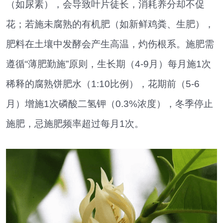
（如尿素），会导致叶片徒长，消耗养分却不促
花；若施未腐熟的有机肥（如新鲜鸡粪、生肥），
肥料在土壤中发酵会产生高温，灼伤根系。施肥需
遵循“薄肥勤施”原则，生长期（4-9月）每月施1次
稀释的腐熟饼肥水（1:10比例），花期前（5-6
月）增施1次磷酸二氢钾（0.3%浓度），冬季停止
施肥，忌施肥频率超过每月1次。