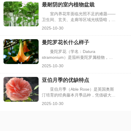
最耐阴的室内植物盆栽
者在夏季常因浇水、遮阴不当“养坏”五针
松，其实只要抓好降温、遮阴、水肥等关
室内养花常面临光照不足的难题——
键环节，就能让五针松安全度夏，下面详
卫生间、玄关、走廊等区域光线昏暗，多
细介绍夏季养护要点。
数植物长期处于这类环境易出现叶片发
2025-10-30
黄、徒长。但并非所有植物都依赖强光，
一些耐阴植物能在散射光环境中健康生
曼陀罗花长什么样子
长，既能装点空间，又无需频繁调整摆放
位置。很多人想知道哪些室内盆栽最耐
曼陀罗花（学名：Datura
阴，下面介绍几种适配性强、养护简单的
stramonium）是茄科曼陀罗属植物，因
耐阴植物。
在神话传说、文学作品中常与“神秘”“奇
2025-10-30
幻”关联，又因全株有毒，自带特殊辨识
度。但很多人仅听闻其名，却不清楚它的
亚伯月季的优缺特点
真实形态，甚至会与牵牛花、凌霄花等藤
本花卉混淆。其实曼陀罗花的植株、花
亚伯月季（Able Rose）是英国奥斯
朵、果实都有鲜明特征，了解这些特点能
汀培育的经典藤本月季品种，凭借硕大的
快速识别它，下面详细描述曼陀罗花的外
杯状花朵、浓郁的水果香气，成为庭院花
2025-10-30
形样貌。
墙、拱门装饰的热门选择。但不同月季品
种适配性不同，花友在种植前常纠结：亚
伯月季的优势是否契合自身需求？又有哪
些需要注意的短板？了解其优缺点，才能
更科学地规划种植，发挥品种优势，下面