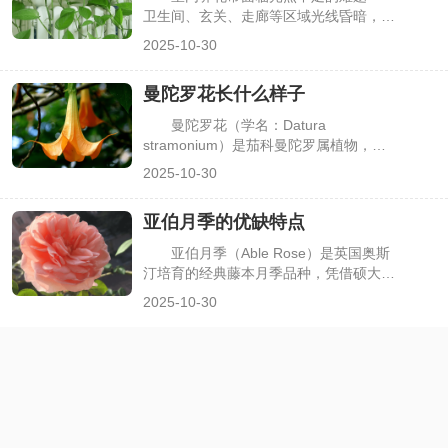
键环节，就能让五针松安全度夏，下面详
卫生间、玄关、走廊等区域光线昏暗，多
细介绍夏季养护要点。
数植物长期处于这类环境易出现叶片发
2025-10-30
黄、徒长。但并非所有植物都依赖强光，
一些耐阴植物能在散射光环境中健康生
曼陀罗花长什么样子
长，既能装点空间，又无需频繁调整摆放
位置。很多人想知道哪些室内盆栽最耐
曼陀罗花（学名：Datura
阴，下面介绍几种适配性强、养护简单的
stramonium）是茄科曼陀罗属植物，因
耐阴植物。
在神话传说、文学作品中常与“神秘”“奇
2025-10-30
幻”关联，又因全株有毒，自带特殊辨识
度。但很多人仅听闻其名，却不清楚它的
亚伯月季的优缺特点
真实形态，甚至会与牵牛花、凌霄花等藤
本花卉混淆。其实曼陀罗花的植株、花
亚伯月季（Able Rose）是英国奥斯
朵、果实都有鲜明特征，了解这些特点能
汀培育的经典藤本月季品种，凭借硕大的
快速识别它，下面详细描述曼陀罗花的外
杯状花朵、浓郁的水果香气，成为庭院花
2025-10-30
形样貌。
墙、拱门装饰的热门选择。但不同月季品
种适配性不同，花友在种植前常纠结：亚
伯月季的优势是否契合自身需求？又有哪
些需要注意的短板？了解其优缺点，才能
更科学地规划种植，发挥品种优势，下面
详细解析亚伯月季的核心特点。