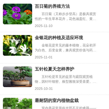
百日菊的养殖方法
百日菊（又称步步登高）是极具观赏
性的一年生草本花卉，花色涵盖红、黄、
粉、紫等多种，且花期长达3-4个月，从
2025-11-10
夏季持续到秋季，深受园艺爱好者喜爱。
但百日菊对光照、水肥有特定要求，若养
金银花的种植及适应环境
护不当，易出现徒长、花小、花期缩短等
问题。掌握科学的养殖方法，能让百日菊
金银花是常见的藤本植物，花朵初开
株型紧凑、开花繁茂，下面详细介绍具体
为白色、后变金黄，兼具观赏价值与药用
要点。
功效，常被用于庭院花架、阳台盆栽，或
2025-11-01
采收花朵入药。但不少种植者因不了解其
适应环境，随意选择种植地点，或因种植
五针松夏天怎样养护
方法不当，导致植株生长缓慢、开花少。
其实掌握金银花的适应条件与种植技巧，
五针松是常见的盆景与庭院观赏植
就能让其长势旺盛，下面详细介绍金银花
物，因针叶细密、株型雅致深受喜爱。但
的种植方法及适应环境。
它天生喜凉爽、忌高温，夏季持续高温
2025-10-31
（超过30℃）、强光暴晒易导致针叶焦
枯、根系受损，甚至整株枯萎。很多养护
最耐阴的室内植物盆栽
者在夏季常因浇水、遮阴不当“养坏”五针
松，其实只要抓好降温、遮阴、水肥等关
室内养花常面临光照不足的难题——