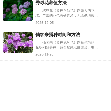
秀球花养值方法
细节。掌握科学的养护方法，能让植株保
持紧凑株型和艳丽色彩，避免常见养护问
绣球花（又称八仙花）以硕大的花
题，下面详细介绍相关要点。
球、丰富的花色深受喜爱，无论是地栽还
是盆栽都极具观赏性。其养殖核心在于把
2025-12-05
控光照、水分、土壤三大要素，不同季节
的养护重点也有所差异。掌握科学的养殖
仙客来播种时间和方法
方法，能让绣球花持续开花、长势旺盛，
避免常见养护误区，下面详细介绍相关要
仙客来（又称兔耳花）以花色艳丽、
点。
花型别致著称，适合盆栽点缀窗台、书
桌，是秋冬季节热门花卉。但仙客来主要
2025-11-26
通过播种繁殖，且对播种时间、温度及基
质要求较高，若时机不对或方法有误，易
出现“播而不发”“幼苗枯萎”等问题。掌握
科学的播种时间与步骤，是仙客来顺利生
长开花的基础，下面详细介绍相关要点。