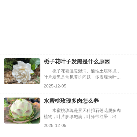
栀子花叶子发黑是什么原因
栀子花喜温暖湿润、酸性土壤环境，
叶片发黑是常见养护问题，多表现为叶尖
发黑、全叶焦黑或叶片出现黑斑。这不仅
2025-12-05
影响观赏价值，若不及时处理，还会导致
叶片脱落、植株长势衰退。其实，叶片发
水蜜桃玫瑰多肉怎么养
黑主要与浇水、土壤、光照、病虫害等因
素相关，找准原因针对性调整，就能有效
水蜜桃玫瑰是景天科拟石莲花属多肉
改善，下面详细分析。
植物，叶片肥厚饱满，叶缘带红晕，出状
态时整体呈粉嫩蜜桃色，观赏价值极高。
2025-12-05
其养殖核心在于“强光、少水、透气”，适
配多肉的典型生长习性，但需针对性把控