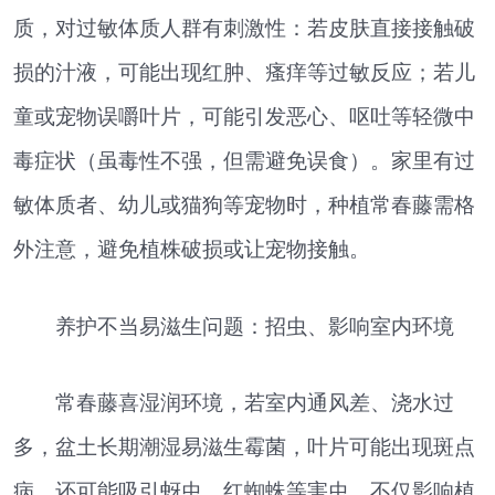
质，对过敏体质人群有刺激性：若皮肤直接接触破
损的汁液，可能出现红肿、瘙痒等过敏反应；若儿
童或宠物误嚼叶片，可能引发恶心、呕吐等轻微中
毒症状（虽毒性不强，但需避免误食）。家里有过
敏体质者、幼儿或猫狗等宠物时，种植常春藤需格
外注意，避免植株破损或让宠物接触。
养护不当易滋生问题：招虫、影响室内环境
常春藤喜湿润环境，若室内通风差、浇水过
多，盆土长期潮湿易滋生霉菌，叶片可能出现斑点
病，还可能吸引蚜虫、红蜘蛛等害虫，不仅影响植