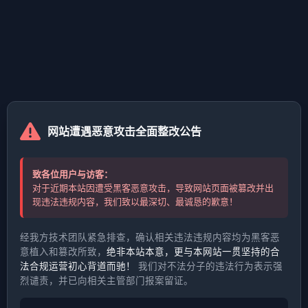
网站遭遇恶意攻击全面整改公告
致各位用户与访客：
对于近期本站因遭受黑客恶意攻击，导致网站页面被篡改并出
现违法违规内容，我们致以最深切、最诚恳的歉意！
经我方技术团队紧急排查，确认相关违法违规内容均为黑客恶
意植入和篡改所致，
绝非本站本意，更与本网站一贯坚持的合
法合规运营初心背道而驰！
我们对不法分子的违法行为表示强
烈谴责，并已向相关主管部门报案留证。