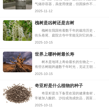
保障乌龟生存，下面详细介绍相关要点。
气储存容器，虽使用便捷，但因操作不
当、设备老化等问题，可能出现起火情
2025-11-12
况。煤气罐起火后，若盲目泼水或慌乱逃
离，易导致火势扩大甚至引发爆炸。掌握
槐树是凶树还是吉树
科学的紧急处置方法，能在关键时刻控制
火情、降低风险，保障自身与家庭安全，
槐树在我国有着数千年的栽培历史，
下面详细介绍具体应对要点。
街头巷尾、庭院古寺中常能见到它的身
影，其枝繁叶茂、花期长，还能提供阴
2025-10-15
凉。但民间对槐树的评价却存在分歧：有
人说它是“吉树”，象征吉祥长寿；也有人
世界上哪种树最长寿
认为它是“凶树”，与“鬼”“阴”相关联。这种
争议让不少人在种植或靠近槐树时心存顾
树木是地球上寿命最长的生物之一，
虑，其实槐树的“凶”“吉”说法多源于文化
有些古树能跨越数千年时光，见证王朝更
寓意与民间传说，需结合历史与现实客观
迭与环境变迁。在众多树木中，“最长
2025-10-15
看待，下面详细解析。
寿”的桂冠究竟属于哪种？这一问题既吸
引着植物爱好者，也为科研人员研究气候
奇亚籽是什么植物的种子
变化、物种适应提供了重要线索。目前，
通过科学测年（如碳-14测年法），几种
奇亚籽是当下备受欢迎的健康食材，
长寿树种逐渐进入大众视野，其中以北美
常被加入酸奶、沙拉或泡成饮品，因富含
红杉、狐尾松尤为突出，下面详细解析世
Omega-3脂肪酸、膳食纤维等营养成分，
2025-10-11
界上最长寿的树木及其特性。
深受健身和养生人群青睐。但很多人只知