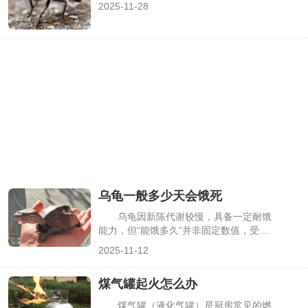
2025-11-28
质、使用环境与保养方式，下面详细解析
相关要点。
乌龟一般多少天会饿死
乌龟因新陈代谢较慢，具备一定耐饿
能力，但“能饿多久”并非固定数值，受品
种、年龄、环境温度等因素影响差异较
2025-11-12
大。不少养龟爱好者因临时外出、养护经
验不足，误判乌龟耐饿时间，导致乌龟因
煤气罐起火怎么办
长期断食出现健康问题。理清不同情况下
乌龟的耐饿极限及断食风险，才能更好地
煤气罐（液化气罐）是厨房常见的燃