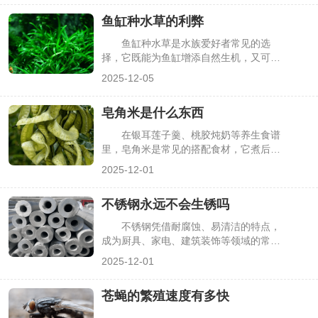
鱼缸种水草的利弊
鱼缸种水草是水族爱好者常见的选
择，它既能为鱼缸增添自然生机，又可能
带来一些养护难题。很多新手在纠结是否
2025-12-05
种植时，往往不清楚其具体影响。本文将
详细分析鱼缸种水草的利弊，同时解答相
皂角米是什么东西
关热门问题，帮你做出合适的选择。
在银耳莲子羹、桃胶炖奶等养生食谱
里，皂角米是常见的搭配食材，它煮后会
膨胀变软，自带清香，口感Q弹。但不少
2025-12-01
人只知其“好用”，却不清楚它究竟是什么
——其实皂角米并非“米”，而是特定植物
不锈钢永远不会生锈吗
的种子，且不同品种的皂角米在品质、口
感上差异较大。明确这些关键信息，能让
不锈钢凭借耐腐蚀、易清洁的特点，
大家更科学地选购和食用皂角米，下面详
成为厨具、家电、建筑装饰等领域的常用
细介绍相关要点。
材料，“永不生锈”的印象也深入人心。但
2025-12-01
实际生活中，不少人发现不锈钢制品用久
了会出现斑点、锈迹，这让“不锈钢是否
苍蝇的繁殖速度有多快
真的永远不生锈”成为疑问。其实，不锈
钢的“不锈”是相对的，能否生锈取决于材