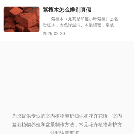
道它是“营养种子”，却不清楚它来自哪种
紫檀木怎么辨别真假
植物，甚至会与亚麻籽、芝麻等混淆。其
实奇亚籽的来源植物有明确分类，且有独
紫檀木（尤其是印度小叶紫檀）是名
特的生长特性，下面详细解析奇亚籽对应
贵红木，因色泽温润、木质细密，常被用
的植物种类及相关知识。
于制作家具、手串、摆件等，兼具实用与
2025-09-30
收藏价值。但因其价格高昂，市场上充斥
着血檀、科檀、红酸枝等仿冒品，很多人
缺乏专业知识，容易混淆真假。其实辨别
紫檀木无需复杂工具，通过观察外观、测
试质地、辨别气味等简单方法，就能初步
判断真伪，下面详细介绍具体辨别技巧。
为您提供专业的室内植物养护知识和花卉花语，室内
盆栽植物养殖和盆景制作方法，常见花卉植物养护方
法和注意事项。