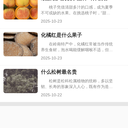
对应的高含量植物不同，不存在单一“含
桃子凭借清甜多汁的口感，成为夏季
量最高”的植物，需按维生素类别筛选，
不可或缺的水果。在挑选桃子时，“甜度
下面详细介绍各类维生素含量突出的植
高”和“果个大”是多数人的核心需求，但市
2025-10-23
物。
面上桃子品种繁杂，从水蜜桃到油桃、黄
桃，特性差异大，不少人难以判断哪种
化橘红是什么果子
是“最甜最大”的品种。其实目前有几个品
种在甜度和果重上表现突出，既能满足对
在岭南特产中，化橘红常被当作传统
甜度的追求，又有饱满的果型，下面详细
养生食材，泡水喝能缓解咽喉不适，但很
介绍这些优质桃子品种。
多人只听过其名，却不清楚它对应的果子
2025-10-23
原貌，甚至会将其与普通橘子、柚子混
淆。其实化橘红并非日常食用的水果，而
什么松树最名贵
是特定柑橘品种的干燥幼果，有着严格的
产地限定与独特的药用价值，下面详细解
松树是松科松属植物的统称，多以坚
析化橘红的果子属性、形态特征及用途。
韧、长寿的形象深入人心，既有作为造林
树种的普通松树，也有因数量稀少、形态
2025-10-22
奇特或承载文化价值而被视为“名贵”的品
种。很多人在选择松树盆栽、盆景或了解
珍稀植物时，会好奇“什么松树最名贵”。
其实“名贵”需从稀缺性、观赏性、文化属
性等维度判断，下面介绍几种公认较为名
贵的松树品种及特点。