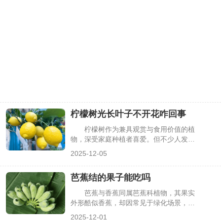
柠檬树光长叶子不开花咋回事
柠檬树作为兼具观赏与食用价值的植
物，深受家庭种植者喜爱。但不少人发
现，柠檬树看似长势旺盛、枝叶翠绿，却
2025-12-05
始终不见开花，这不仅影响结果，还让种
植体验打折扣。其实，这种情况多是光
芭蕉结的果子能吃吗
照、水肥、修剪等养护环节出现偏差，导
致植株养分集中于枝叶生长，而非花芽分
芭蕉与香蕉同属芭蕉科植物，其果实
化。下面详细分析原因及解决方法，帮你
外形酷似香蕉，却因常见于绿化场景，让
让柠檬树顺利开花。
很多人对其食用性产生疑惑。其实，芭蕉
2025-12-01