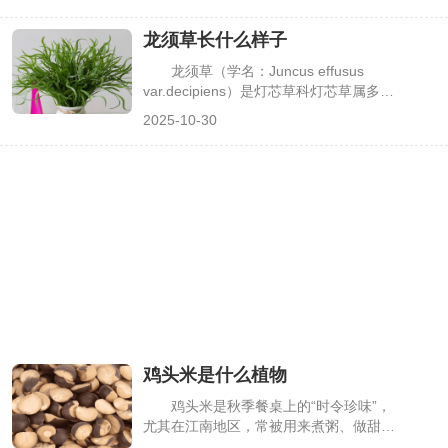
结的果子并非都能随意吃，能否食用主要
取决于品种、成熟度，且食用前需注意处
龙须草长什么样子
理方式。明确这些关键信息，既能避免误
食不适，也能合理利用可食用的芭蕉果，
龙须草（学名：Juncus effusus
下面详细介绍相关要点。
var.decipiens）是灯芯草科灯芯草属多年
生草本植物，因叶片细长柔软、形似“龙
2025-10-30
须”而得名，常被用作地被植物、水景点
缀或盆栽观赏。但很多人对它的外形认知
模糊，易与麦冬草、菖蒲等草本植物混
淆。其实龙须草的植株形态、叶片质地、
花茎特征都有鲜明辨识度，了解这些特点
能快速区分，下面详细描述龙须草的外形
样貌。
鸡头米是什么植物
鸡头米是秋季餐桌上的“时令珍味”，
尤其在江南地区，常被用来煮粥、做甜
品，口感软糯清甜，还富含淀粉与蛋白