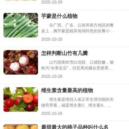
2025-10-29
质。但多数人只见过剥壳后的白色颗粒，
不知它源自哪种植物，甚至会与莲子、芡
芋蒙是什么植物
实混淆。其实鸡头米是特定水生植物的种
子，有着独特的生长形态与生长环境，了
在广西、广东、云南等南方地区的餐
解它的植物属性，能更清晰地认识这一特
桌上，腌芋蒙是颇具地域特色的佐餐小
色食材，下面详细解析鸡头米的植物真身
菜，爽脆的口感搭配酸辣调味，能开胃解
2025-10-28
与相关特性。
腻。但多数人只见过腌制后的芋蒙，却不
知道它源自哪种植物，甚至会将其与芋
怎样判断山竹有几瓣
头、魔芋等混淆。其实芋蒙是特定植物的
嫩茎，有着明确的植物学归属与生长特
山竹因果肉雪白清甜、口感软嫩，被
性，了解它不仅能清晰食材来源，也能更
称为“水果皇后”，但其果肉藏在坚硬果壳
好地认识其食用价值，下面详细解析芋蒙
内，瓣数直接影响食用量——瓣数多则果
2025-10-28
的植物属性、形态特征及用途。
肉更饱满，少则可能出现空瓣。很多人买
山竹时只能凭运气，不知道如何通过外观
维生素含量最高的植物
判断果肉瓣数，常遇到“果壳大、果肉
少”的情况。其实山竹的果瓣数量可通过
维生素是维持人体正常生理功能的关
外壳特征轻松判断，掌握简单方法就能精
键营养素，涵盖维生素C、维生素A、维
准挑选，下面详细介绍具体技巧。
生素E等多个类别，而植物是这些维生素
2025-10-28
的优质天然载体。生活中，不少人想通过
食用植物高效补充维生素，却困惑“哪种
最甜最大的桃子品种叫什么名
植物维生素含量最高”。其实不同维生素